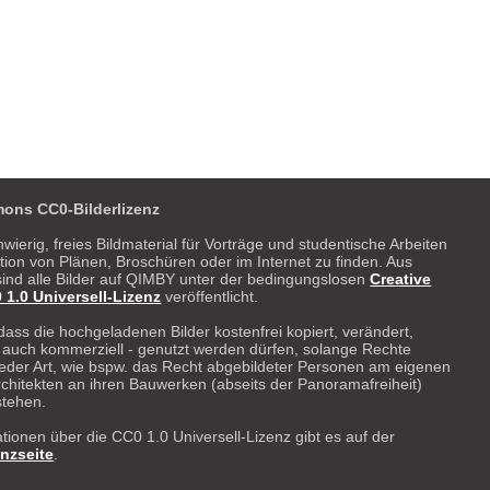
ons CC0-Bilderlizenz
hwierig, freies Bildmaterial für Vorträge und studentische Arbeiten
ration von Plänen, Broschüren oder im Internet zu finden. Aus
ind alle Bilder auf QIMBY unter der bedingungslosen
Creative
.0 Universell-Lizenz
veröffentlicht.
dass die hochgeladenen Bilder kostenfrei kopiert, verändert,
- auch kommerziell - genutzt werden dürfen, solange Rechte
 weder Art, wie bspw. das Recht abgebildeter Personen am eigenen
rchitekten an ihren Bauwerken (abseits der Panoramafreiheit)
stehen.
tionen über die CC0 1.0 Universell-Lizenz gibt es auf der
enzseite
.