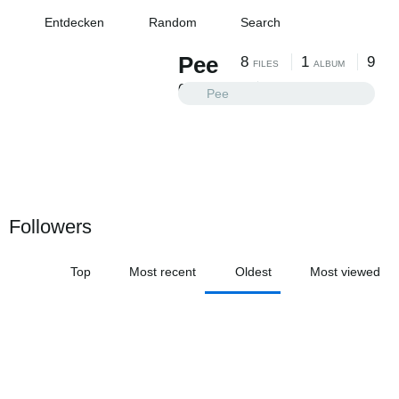
Entdecken
Random
Search
Pee
8
1
9
FILES
ALBUM
0
0
FOLLOWING
FOLLOWERS
Followers
Top
Most recent
Oldest
Most viewed