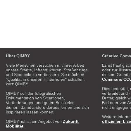
Über QIMBY
Creative Comm
Viele Menschen versuchen mit ihrer Arbeit
Es ist häufig sc
unsere Städte, Infrastrukturen, Straßenzüge
oder zur Illust
und Stadtteile zu verbessern. Sie möchten
diesem Grund s
"Qualität in unseren Hinterhöfen" schaffen,
Commons CC0 1
kurz QIMBY.
Dies bedeutet, 
QIMBY soll der fotografischen
verbreitet und 
Dokumentation von Situationen,
Dritter, gleich
Veränderungen und guten Beispielen
Bild oder von A
dienen, damit andere daraus lernen und sich
nicht entgegen
inspirieren lassen können.
Weitere Informa
QIMBY.net ist ein Angebot von
Zukunft
offiziellen Liz
Mobilität
.