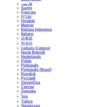
فارسی
Suomi
Français
עברית
Hrvatski
Magyar
Bahasa Indonesia
Italiano
日本語
한국어
Lietuvių (Lietuva)
‪Norsk Bokmål‬
Nederlands
Polski
Português
Português (Brasil)
Română
Русский
Slovenčina
Српски
Svenska
ไทย
Türkçe
Українська