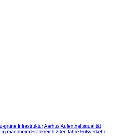
u-grüne Infrastruktur
Aarhus
Aufenthaltsqualität
erg
mannheim
Frankreich
20er Jahre
Fußverkehr