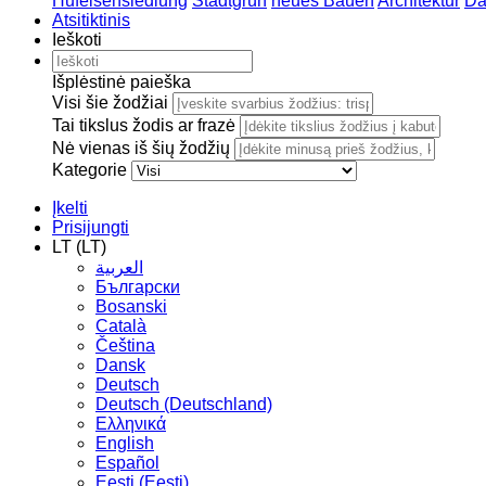
Hufeisensiedlung
Stadtgrün
neues Bauen
Architektur
Da
Atsitiktinis
Ieškoti
Išplėstinė paieška
Visi šie žodžiai
Tai tikslus žodis ar frazė
Nė vienas iš šių žodžių
Kategorie
Įkelti
Prisijungti
LT (LT)
العربية
Български
Bosanski
Сatalà
Čeština
Dansk
Deutsch
Deutsch (Deutschland)
Ελληνικά
English
Español
Eesti (Eesti)