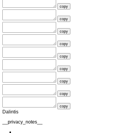
copy
copy
copy
copy
copy
copy
copy
copy
copy
Dalintis
__privacy_notes__