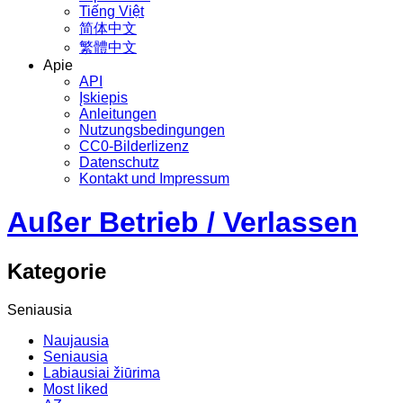
Tiếng Việt
简体中文
繁體中文
Apie
API
Įskiepis
Anleitungen
Nutzungsbedingungen
CC0-Bilderlizenz
Datenschutz
Kontakt und Impressum
Außer Betrieb / Verlassen
Kategorie
Seniausia
Naujausia
Seniausia
Labiausiai žiūrima
Most liked