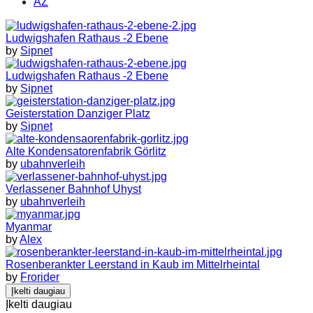
AZ
Ludwigshafen Rathaus -2 Ebene
by
Sipnet
Ludwigshafen Rathaus -2 Ebene
by
Sipnet
Geisterstation Danziger Platz
by
Sipnet
Alte Kondensatorenfabrik Görlitz
by
ubahnverleih
Verlassener Bahnhof Uhyst
by
ubahnverleih
Myanmar
by
Alex
Rosenberankter Leerstand in Kaub im Mittelrheintal
by
Frorider
Įkelti daugiau
Įkelti daugiau