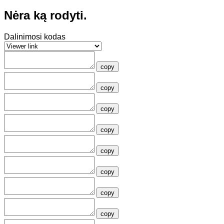
Nėra ką rodyti.
Dalinimosi kodas
copy
copy
copy
copy
copy
copy
copy
copy