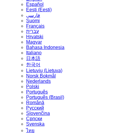
Español
Eesti (Eesti)
فارسی
Suomi
Français
עברית
Hrvatski
Magyar
Bahasa Indonesia
Italiano
日本語
한국어
Lietuvių (Lietuva)
‪Norsk Bokmål‬
Nederlands
Polski
Português
Português (Brasil)
Română
Русский
Slovenčina
Српски
Svenska
ไทย