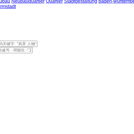
ubau
Neubauquartier
Quartier
Stadtgestaltung
baden-württemb
rmstadt