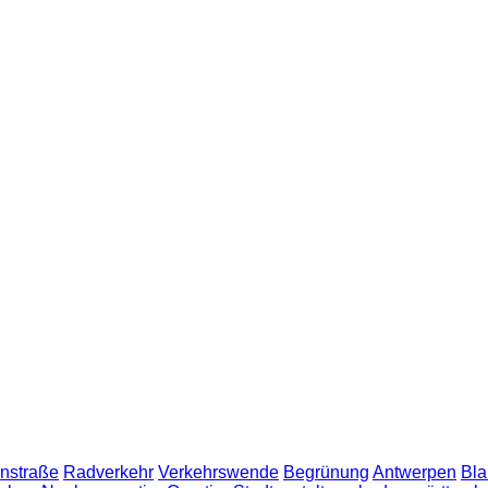
nstraße
Radverkehr
Verkehrswende
Begrünung
Antwerpen
Bla