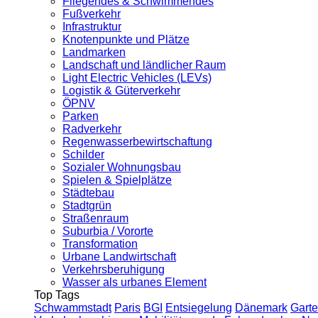
Fliegendes & Schwimmendes
Fußverkehr
Infrastruktur
Knotenpunkte und Plätze
Landmarken
Landschaft und ländlicher Raum
Light Electric Vehicles (LEVs)
Logistik & Güterverkehr
ÖPNV
Parken
Radverkehr
Regenwasserbewirtschaftung
Schilder
Sozialer Wohnungsbau
Spielen & Spielplätze
Städtebau
Stadtgrün
Straßenraum
Suburbia / Vororte
Transformation
Urbane Landwirtschaft
Verkehrsberuhigung
Wasser als urbanes Element
Top Tags
Schwammstadt
Paris
BGI
Entsiegelung
Dänemark
Garte