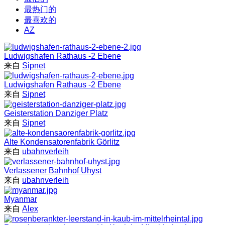
最热门的
最喜欢的
AZ
Ludwigshafen Rathaus -2 Ebene
来自
Sipnet
Ludwigshafen Rathaus -2 Ebene
来自
Sipnet
Geisterstation Danziger Platz
来自
Sipnet
Alte Kondensatorenfabrik Görlitz
来自
ubahnverleih
Verlassener Bahnhof Uhyst
来自
ubahnverleih
Myanmar
来自
Alex