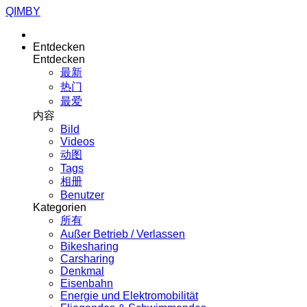
QIMBY
Entdecken
Entdecken
最新
热门
最爱
内容
Bild
Videos
动图
Tags
相册
Benutzer
Kategorien
所有
Außer Betrieb / Verlassen
Bikesharing
Carsharing
Denkmal
Eisenbahn
Energie und Elektromobilität