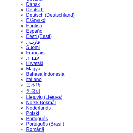
Dansk
Deutsch
Deutsch (Deutschland)
Ελληνικά
English
Español
Eesti (Eesti)
فارسی
Suomi
Français
עברית
Hrvatski
Magyar
Bahasa Indonesia
Italiano
日本語
한국어
Lietuvių (Lietuva)
‪Norsk Bokmål‬
Nederlands
Polski
Português
Português (Brasil)
Română