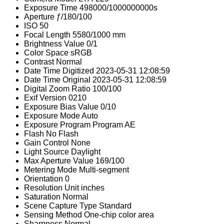
Exposure Time
498000/1000000000s
Aperture
ƒ/180/100
ISO
50
Focal Length
5580/1000 mm
Brightness Value
0/1
Color Space
sRGB
Contrast
Normal
Date Time Digitized
2023-05-31 12:08:59
Date Time Original
2023-05-31 12:08:59
Digital Zoom Ratio
100/100
Exif Version
0210
Exposure Bias Value
0/10
Exposure Mode
Auto
Exposure Program
Program AE
Flash
No Flash
Gain Control
None
Light Source
Daylight
Max Aperture Value
169/100
Metering Mode
Multi-segment
Orientation
0
Resolution Unit
inches
Saturation
Normal
Scene Capture Type
Standard
Sensing Method
One-chip color area
Sharpness
Normal