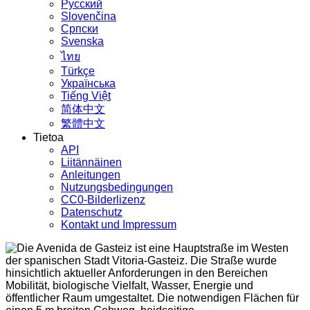
Русский
Slovenčina
Српски
Svenska
ไทย
Türkçe
Українська
Tiếng Việt
简体中文
繁體中文
Tietoa
API
Liitännäinen
Anleitungen
Nutzungsbedingungen
CC0-Bilderlizenz
Datenschutz
Kontakt und Impressum