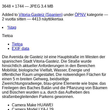
3648 × 1744 — JPEG 3.4 MB
Added to
Vitoria-Gasteiz (Spanien)
under
ÖPNV
kategorie —
2 vuotta sitten
— 4413 näyttökertaa
%tag
Tietoa
Tietoa
EXIF data
Die Avenida de Gasteiz ist eine Hauptstraße im Westen der
spanischen Stadt Vitoria-Gasteiz. Die Straße wurde
hinsichtlich aktueller Anforderungen in den Bereichen
Mobilität, biologische Vielfalt, Wasser, Energie und
öffentlicher Raum umgestaltet. Die notwendigen Flächen für
einen 5 m breiten Gehweg, beidseitige
Zweirichtungsradwege, blau-grüne Elemente wie bspw. das
Freilegen des Baches Batán und die Pflanzung von Bäumen
und Büschen wurden u.a. durch das Aufheben des
straßenbegleitenden Parkens gewonnen.
Camera Make
HUAWEI
Camera Model
LYA-L29