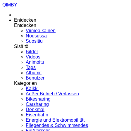
QIMBY
Entdecken
Entdecken
Viimeaikainen
Nousussa
Suosittu
Sisältö
Bilder
Videos
Animoitu
Tags
Albumit
Benutzer
Kategorien
Kaikki
Außer Betrieb / Verlassen
Bikesharing
Carsharing
Denkmal
Eisenbahn
Energie und Elektromobilität
Fliegendes & Schwimmendes
Fußverkehr