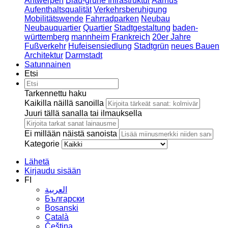
Antwerpen
Blau-grüne Infrastruktur
Aarhus
Aufenthaltsqualität
Verkehrsberuhigung
Mobilitätswende
Fahrradparken
Neubau
Neubauquartier
Quartier
Stadtgestaltung
baden-
württemberg
mannheim
Frankreich
20er Jahre
Fußverkehr
Hufeisensiedlung
Stadtgrün
neues Bauen
Architektur
Darmstadt
Satunnainen
Etsi
Tarkennettu haku
Kaikilla näillä sanoilla
Juuri tällä sanalla tai ilmauksella
Ei millään näistä sanoista
Kategorie
Lähetä
Kirjaudu sisään
FI
العربية
Български
Bosanski
Сatalà
Čeština