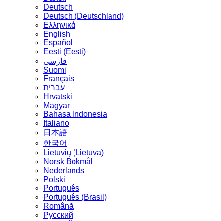
Deutsch
Deutsch (Deutschland)
Ελληνικά
English
Español
Eesti (Eesti)
فارسی
Suomi
Français
עברית
Hrvatski
Magyar
Bahasa Indonesia
Italiano
日本語
한국어
Lietuvių (Lietuva)
‪Norsk Bokmål‬
Nederlands
Polski
Português
Português (Brasil)
Română
Русский