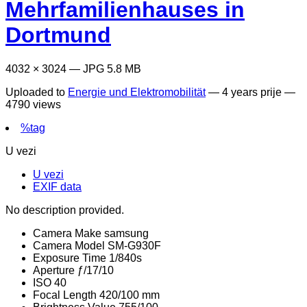
Mehrfamilienhauses in
Dortmund
4032 × 3024 — JPG 5.8 MB
Uploaded to
Energie und Elektromobilität
—
4 years prije
—
4790 views
%tag
U vezi
U vezi
EXIF data
No description provided.
Camera Make
samsung
Camera Model
SM-G930F
Exposure Time
1/840s
Aperture
ƒ/17/10
ISO
40
Focal Length
420/100 mm