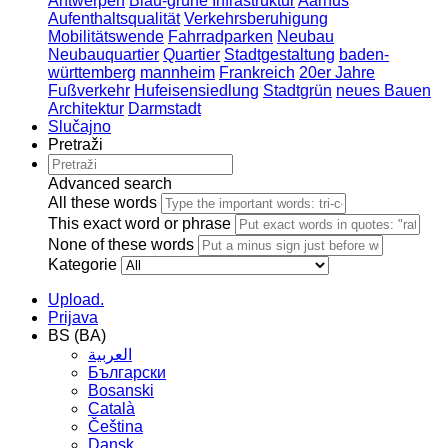
Antwerpen
Blau-grüne Infrastruktur
Aarhus
Aufenthaltsqualität
Verkehrsberuhigung
Mobilitätswende
Fahrradparken
Neubau
Neubauquartier
Quartier
Stadtgestaltung
baden-
württemberg
mannheim
Frankreich
20er Jahre
Fußverkehr
Hufeisensiedlung
Stadtgrün
neues Bauen
Architektur
Darmstadt
Slučajno
Pretraži
Advanced search
All these words
This exact word or phrase
None of these words
Kategorie
Upload.
Prijava
BS (BA)
العربية
Български
Bosanski
Сatalà
Čeština
Dansk