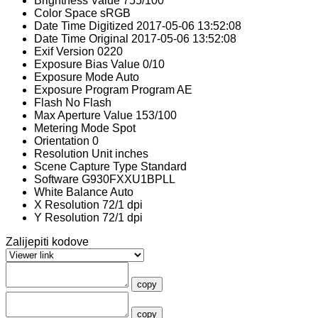
Brightness Value
755/100
Color Space
sRGB
Date Time Digitized
2017-05-06 13:52:08
Date Time Original
2017-05-06 13:52:08
Exif Version
0220
Exposure Bias Value
0/10
Exposure Mode
Auto
Exposure Program
Program AE
Flash
No Flash
Max Aperture Value
153/100
Metering Mode
Spot
Orientation
0
Resolution Unit
inches
Scene Capture Type
Standard
Software
G930FXXU1BPLL
White Balance
Auto
X Resolution
72/1 dpi
Y Resolution
72/1 dpi
Zalijepiti kodove
copy
copy