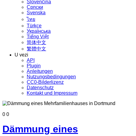
Slovenčina
Српски
Svenska
ไทย
Türkçe
Українська
Tiếng Việt
简体中文
繁體中文
U vezi
API
Plugin
Anleitungen
Nutzungsbedingungen
CC0-Bilderlizenz
Datenschutz
Kontakt und Impressum
0
0
Dämmung eines