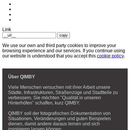
Link
copy
We use our own and third party cookies to improve your
browsing experience and our services. If you continue using
our website is understood that you accept this
cookie policy
.
Über QIMBY
Viele Menschen versuchen mit ihrer Arbeit unsere
Städte, Infrastrukturen, Straßenzüge und Stadtteile zu
verbessern. Sie möchten "Qualität in unseren
Hinterhöfen" schaffen, kurz QIMBY.
QIMBY soll der fotografischen Dokumentation von
Situationen, Veränderungen und guten Beispielen
dienen, damit andere daraus lernen und sich
inspirieren lassen können.