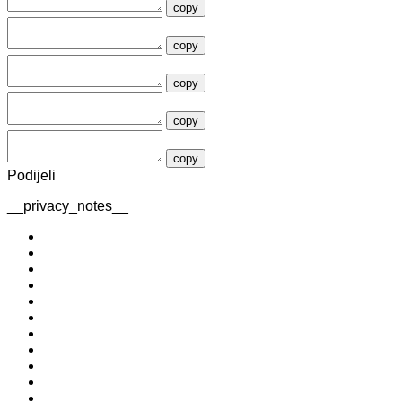
copy
copy
copy
copy
copy
Podijeli
__privacy_notes__