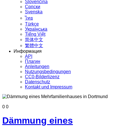
Slovenčina
Српски
Svenska
ไทย
Türkçe
Українська
Tiếng Việt
简体中文
繁體中文
Информация
API
Плагин
Anleitungen
Nutzungsbedingungen
CC0-Bilderlizenz
Datenschutz
Kontakt und Impressum
0
0
Dämmung eines