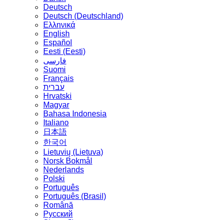
Deutsch
Deutsch (Deutschland)
Ελληνικά
English
Español
Eesti (Eesti)
فارسی
Suomi
Français
עברית
Hrvatski
Magyar
Bahasa Indonesia
Italiano
日本語
한국어
Lietuvių (Lietuva)
‪Norsk Bokmål‬
Nederlands
Polski
Português
Português (Brasil)
Română
Русский