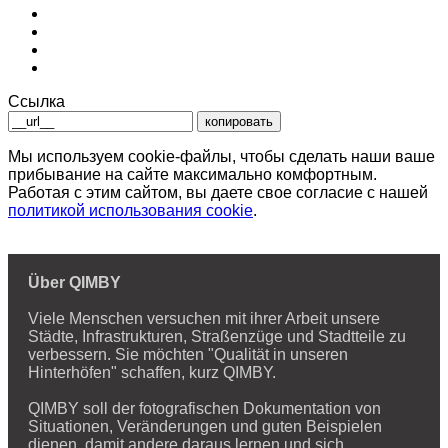
Ссылка
копировать
Мы используем cookie-файлы, чтобы сделать наши ваше
прибывание на сайте максимально комфортным.
Работая с этим сайтом, вы даете свое согласие с нашей
политикой использования cookie
.
Über QIMBY
Viele Menschen versuchen mit ihrer Arbeit unsere
Städte, Infrastrukturen, Straßenzüge und Stadtteile zu
verbessern. Sie möchten "Qualität in unseren
Hinterhöfen" schaffen, kurz QIMBY.
QIMBY soll der fotografischen Dokumentation von
Situationen, Veränderungen und guten Beispielen
dienen, damit andere daraus lernen und sich