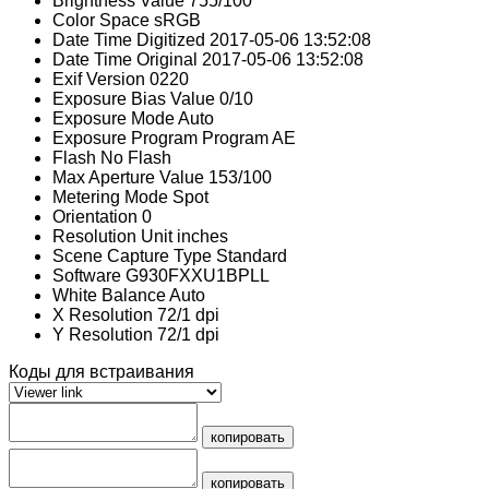
Brightness Value
755/100
Color Space
sRGB
Date Time Digitized
2017-05-06 13:52:08
Date Time Original
2017-05-06 13:52:08
Exif Version
0220
Exposure Bias Value
0/10
Exposure Mode
Auto
Exposure Program
Program AE
Flash
No Flash
Max Aperture Value
153/100
Metering Mode
Spot
Orientation
0
Resolution Unit
inches
Scene Capture Type
Standard
Software
G930FXXU1BPLL
White Balance
Auto
X Resolution
72/1 dpi
Y Resolution
72/1 dpi
Коды для встраивания
копировать
копировать