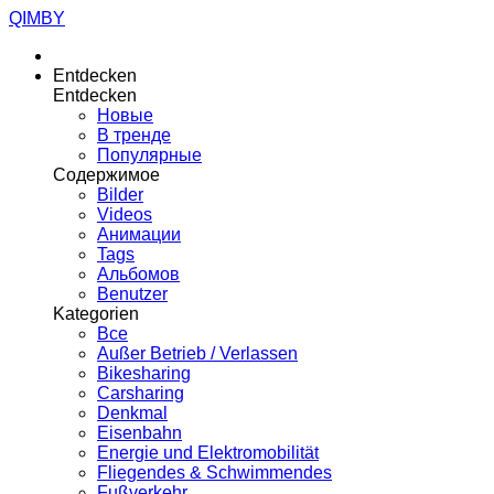
QIMBY
Entdecken
Entdecken
Новые
В тренде
Популярные
Содержимое
Bilder
Videos
Анимации
Tags
Альбомов
Benutzer
Kategorien
Все
Außer Betrieb / Verlassen
Bikesharing
Carsharing
Denkmal
Eisenbahn
Energie und Elektromobilität
Fliegendes & Schwimmendes
Fußverkehr