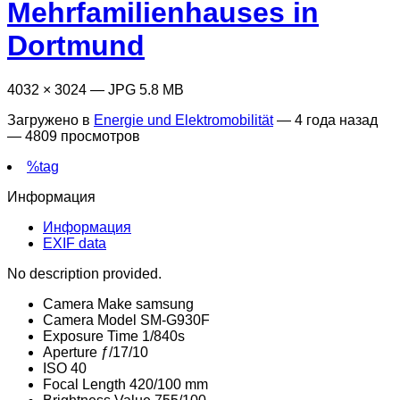
Mehrfamilienhauses in
Dortmund
4032 × 3024 — JPG 5.8 MB
Загружено в
Energie und Elektromobilität
—
4 года назад
— 4809 просмотров
%tag
Информация
Информация
EXIF data
No description provided.
Camera Make
samsung
Camera Model
SM-G930F
Exposure Time
1/840s
Aperture
ƒ/17/10
ISO
40
Focal Length
420/100 mm