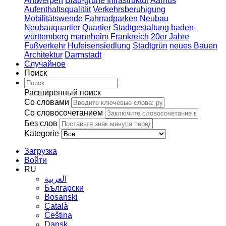
Antwerpen
Blau-grüne Infrastruktur
Aarhus
Aufenthaltsqualität
Verkehrsberuhigung
Mobilitätswende
Fahrradparken
Neubau
Neubauquartier
Quartier
Stadtgestaltung
baden-
württemberg
mannheim
Frankreich
20er Jahre
Fußverkehr
Hufeisensiedlung
Stadtgrün
neues Bauen
Architektur
Darmstadt
Случайное
Поиск
Расширенный поиск
Со словами
Со словосочетанием
Без слов
Kategorie
Загрузка
Войти
RU
العربية
Български
Bosanski
Сatalà
Čeština
Dansk