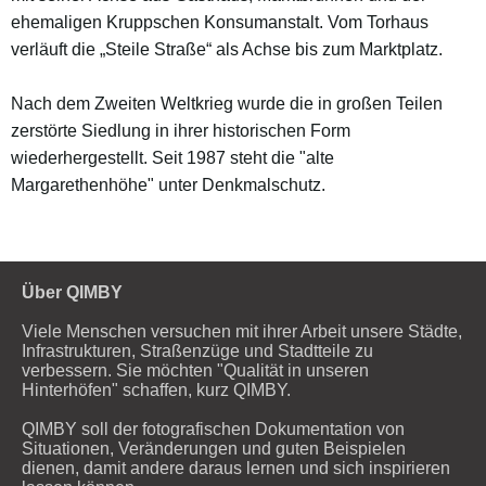
ehemaligen Kruppschen Konsumanstalt. Vom Torhaus
verläuft die „Steile Straße“ als Achse bis zum Marktplatz.
Nach dem Zweiten Weltkrieg wurde die in großen Teilen
zerstörte Siedlung in ihrer historischen Form
wiederhergestellt. Seit 1987 steht die "alte
Margarethenhöhe" unter Denkmalschutz.
Über QIMBY
Viele Menschen versuchen mit ihrer Arbeit unsere Städte,
Infrastrukturen, Straßenzüge und Stadtteile zu
verbessern. Sie möchten "Qualität in unseren
Hinterhöfen" schaffen, kurz QIMBY.
QIMBY soll der fotografischen Dokumentation von
Situationen, Veränderungen und guten Beispielen
dienen, damit andere daraus lernen und sich inspirieren