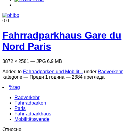
0
0
Fahrradparkhaus Gare du
Nord Paris
3872 × 2581 — JPG 6.9 MB
Added to
Fahrradparken und Mobilit...
under
Radverkehr
kategorie —
Преди 1 година
— 2384 прегледа
%tag
Radverkehr
Fahrradparken
Paris
Fahrradparkhaus
Mobilitätswende
Относно