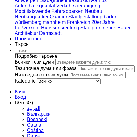
Antwerpen
Blau-grüne Infrastruktur
Aarhus
Aufenthaltsqualität
Verkehrsberuhigung
Mobilitätswende
Fahrradparken
Neubau
Neubauquartier
Quartier
Stadtgestaltung
baden-
württemberg
mannheim
Frankreich
20er Jahre
Fußverkehr
Hufeisensiedlung
Stadtgrün
neues Bauen
Architektur
Darmstadt
Произволен
Търси
Подробно търсене
Всички тези думи
Тази точна дума или фраза
Нито една от тези думи
Kategorie
Качи
Вход
BG (BG)
العربية
Български
Bosanski
Сatalà
Čeština
Dansk