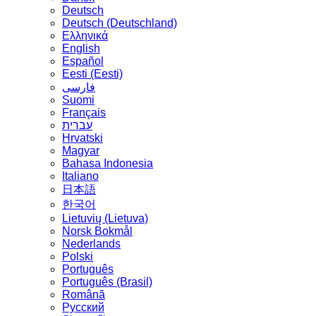
Deutsch
Deutsch (Deutschland)
Ελληνικά
English
Español
Eesti (Eesti)
فارسی
Suomi
Français
עברית
Hrvatski
Magyar
Bahasa Indonesia
Italiano
日本語
한국어
Lietuvių (Lietuva)
‪Norsk Bokmål‬
Nederlands
Polski
Português
Português (Brasil)
Română
Русский