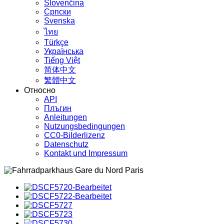
Slovenčina
Српски
Svenska
ไทย
Türkçe
Українська
Tiếng Việt
简体中文
繁體中文
Относно
API
Плъгин
Anleitungen
Nutzungsbedingungen
CC0-Bilderlizenz
Datenschutz
Kontakt und Impressum