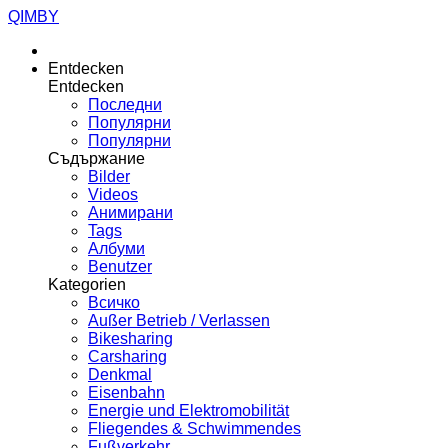
QIMBY
Entdecken
Entdecken
Последни
Популярни
Популярни
Съдържание
Bilder
Videos
Анимирани
Tags
Албуми
Benutzer
Kategorien
Всичко
Außer Betrieb / Verlassen
Bikesharing
Carsharing
Denkmal
Eisenbahn
Energie und Elektromobilität
Fliegendes & Schwimmendes
Fußverkehr