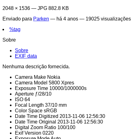
2048 × 1536 — JPG 882.8 KB
Enviado para
Parken
—
há 4 anos
— 19025 visualizações
%tag
Sobre
Sobre
EXIF data
Nenhuma descrição fornecida.
Camera Make
Nokia
Camera Model
5800 Xpres
Exposure Time
10000/1000000s
Aperture
ƒ/28/10
ISO
64
Focal Length
37/10 mm
Color Space
sRGB
Date Time Digitized
2013-11-06 12:56:30
Date Time Original
2013-11-06 12:56:30
Digital Zoom Ratio
100/100
Exif Version
0220
Exposure Mode
Auto