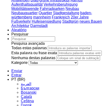
Antwerpen
Blau-grüne Infrastruktur
Aarhus
Aufenthaltsqualität
Verkehrsberuhigung
Mobilitätswende
Fahrradparken
Neubau
Neubauquartier
Quartier
Stadtgestaltung
baden-
württemberg
mannheim
Frankreich
20er Jahre
Fußverkehr
Hufeisensiedlung
Stadtgrün
neues Bauen
Architektur
Darmstadt
Aleatório
Pesquisar
Pesquisa avançada
Todas estas palavras
Esta palavra ou frase exata
Nenhuma destas palavras
Kategorie
Enviar
Entrar
PT (BR)
العربية
Български
Bosanski
Сatalà
Čeština
Dansk