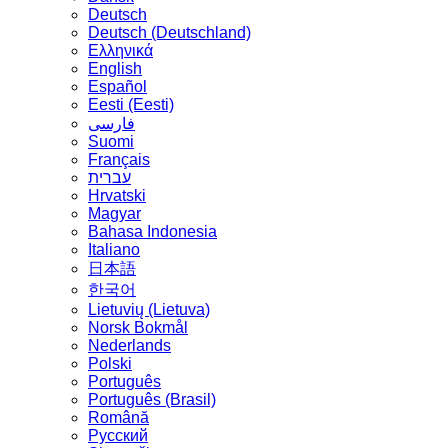
Deutsch
Deutsch (Deutschland)
Ελληνικά
English
Español
Eesti (Eesti)
فارسی
Suomi
Français
עברית
Hrvatski
Magyar
Bahasa Indonesia
Italiano
日本語
한국어
Lietuvių (Lietuva)
‪Norsk Bokmål‬
Nederlands
Polski
Português
Português (Brasil)
Română
Русский