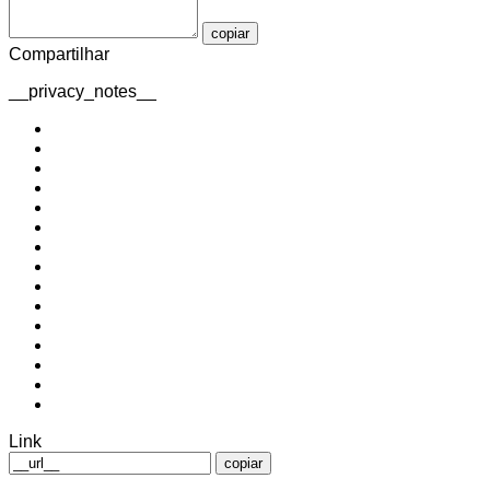
copiar
Compartilhar
__privacy_notes__
Link
copiar