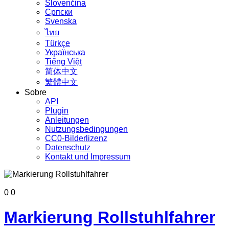
Slovenčina
Српски
Svenska
ไทย
Türkçe
Українська
Tiếng Việt
简体中文
繁體中文
Sobre
API
Plugin
Anleitungen
Nutzungsbedingungen
CC0-Bilderlizenz
Datenschutz
Kontakt und Impressum
0
0
Markierung Rollstuhlfahrer