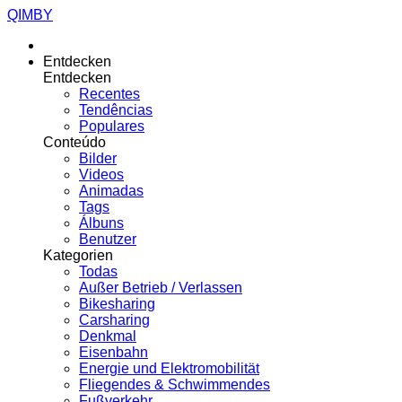
QIMBY
Entdecken
Entdecken
Recentes
Tendências
Populares
Conteúdo
Bilder
Videos
Animadas
Tags
Álbuns
Benutzer
Kategorien
Todas
Außer Betrieb / Verlassen
Bikesharing
Carsharing
Denkmal
Eisenbahn
Energie und Elektromobilität
Fliegendes & Schwimmendes
Fußverkehr