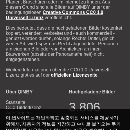
Plänen, Broschüren oder im Internet zu finden. Aus
diesem Grund sind alle Bilder auf QIMBY unter der
bedingungslosen
Creative Commons CC0 1.0
Universell-Lizenz
veröffentlicht.
Dies bedeutet, dass die hochgeladenen Bilder kostenfrei
kopiert, verändert, verbreitet und - auch kommerziell -
genutzt werden dürfen, solange Rechte Dritter, gleich
weder Art, wie bspw. das Recht abgebildeter Personen
am eigenen Bild oder von Architekten an ihren
Bauwerken (abseits der Panoramafreiheit) nicht
entgegenstehen.
Weitere Informationen über die CC0 1.0 Universell-
Lizenz gibt es auf der
offiziellen Lizenzseite
.
Über QIMBY
Hochgeladene Bilder
Startseite
3.806
CC0-Bilderlizenz
Anleitungen
이 웹사이트는 개인화되고 맞춤화된 서비스를 제공하기
Nutzungsbestimmungen
Datenschutz
위해서, 사용자의 정보를 저장하고 수시로 불러오는 쿠키
Kontakt