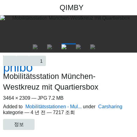
QIMBY
1
Mobilitätsstation München-
Westkreuz mit Quartiersbox
3464 × 2309 — JPG 7.2 MB
Added to
Mobilitätsstationen - Mul...
under
Carsharing
kategorie —
4 년 전
— 7217 조회
정보