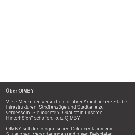
2
Über QIMBY
Viele Menschen versuchen mit ihrer Arbeit unsere Städte,
Infrastrukturen, Straßenzüge und Stadtteile zu
verbessern. Sie möchten "Qualität in unseren
Hinterhöfen" schaffen, kurz QIMBY.
QIMBY soll der fotografischen Dokumentation von
Situationen, Veränderungen und guten Beispielen