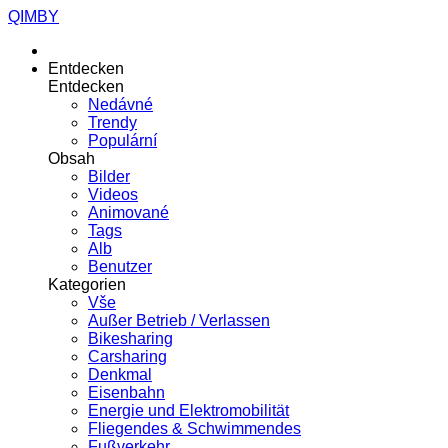
QIMBY
Entdecken
Entdecken
Nedávné
Trendy
Populární
Obsah
Bilder
Videos
Animované
Tags
Alb
Benutzer
Kategorien
Vše
Außer Betrieb / Verlassen
Bikesharing
Carsharing
Denkmal
Eisenbahn
Energie und Elektromobilität
Fliegendes & Schwimmendes
Fußverkehr