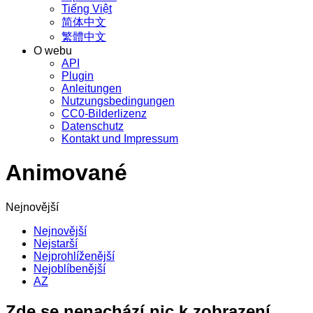
Tiếng Việt
简体中文
繁體中文
O webu
API
Plugin
Anleitungen
Nutzungsbedingungen
CC0-Bilderlizenz
Datenschutz
Kontakt und Impressum
Animované
Nejnovější
Nejnovější
Nejstarší
Nejprohlíženější
Nejoblíbenější
AZ
Zde se nenachází nic k zobrazení.