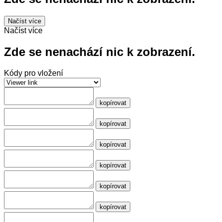
Načíst více
Načíst více
Zde se nenachází nic k zobrazení.
Kódy pro vložení
kopírovat
kopírovat
kopírovat
kopírovat
kopírovat
kopírovat