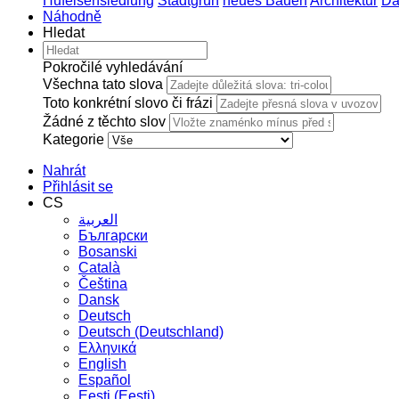
Hufeisensiedlung
Stadtgrün
neues Bauen
Architektur
Da
Náhodně
Hledat
Pokročilé vyhledávání
Všechna tato slova
Toto konkrétní slovo či frázi
Žádné z těchto slov
Kategorie
Nahrát
Přihlásit se
CS
العربية
Български
Bosanski
Сatalà
Čeština
Dansk
Deutsch
Deutsch (Deutschland)
Ελληνικά
English
Español
Eesti (Eesti)