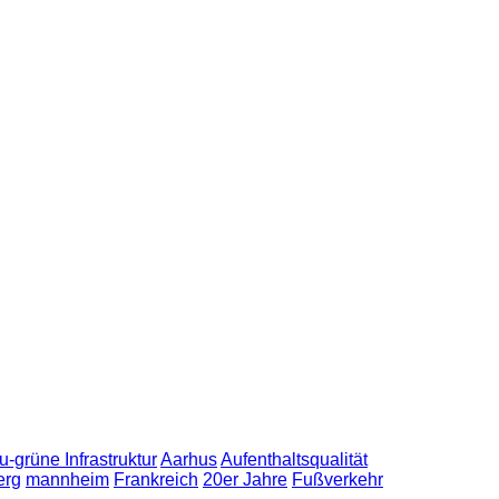
u-grüne Infrastruktur
Aarhus
Aufenthaltsqualität
erg
mannheim
Frankreich
20er Jahre
Fußverkehr