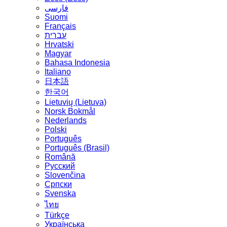
فارسی
Suomi
Français
עברית
Hrvatski
Magyar
Bahasa Indonesia
Italiano
日本語
한국어
Lietuvių (Lietuva)
‪Norsk Bokmål‬
Nederlands
Polski
Português
Português (Brasil)
Română
Русский
Slovenčina
Српски
Svenska
ไทย
Türkçe
Українська