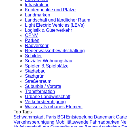
Infrastruktur
Knotenpunkte und Plätze
Landmarken
Landschaft und ländlicher Raum
Light Electric Vehicles (LEVs)
Logistik & Güterverkehr
ÖPNV
Parken
Radverkehr
Regenwasserbewirtschaftung
Schilder
Sozialer Wohnungsbau
Spielen & Spielplätze
Städtebau
Stadtgrün
Straßenraum
Suburbia / Vororte
Transformation
Urbane Landwirtschaft
Verkehrsberuhigung
Wasser als urbanes Element
Top Tags
Schwammstadt
Paris
BGI
Entsiegelung
Dänemark
Garte
Verkehrsberuhigung
Mobilitätswende
Fahrradparken
Ne