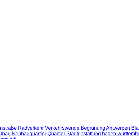
nstraße
Radverkehr
Verkehrswende
Begrünung
Antwerpen
Bla
ubau
Neubauquartier
Quartier
Stadtgestaltung
baden-württemb