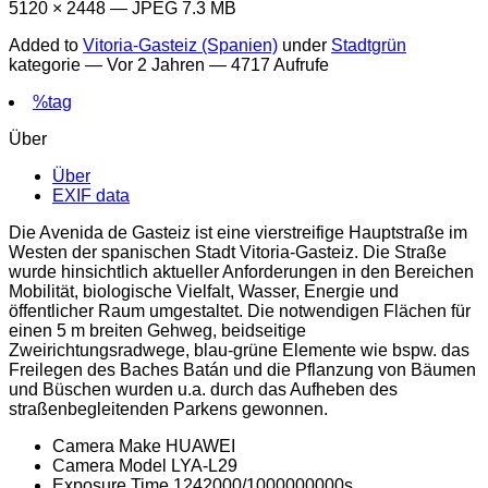
5120 × 2448 — JPEG 7.3 MB
Added to
Vitoria-Gasteiz (Spanien)
under
Stadtgrün
kategorie —
Vor 2 Jahren
— 4717 Aufrufe
%tag
Über
Über
EXIF data
Die Avenida de Gasteiz ist eine vierstreifige Hauptstraße im
Westen der spanischen Stadt Vitoria-Gasteiz. Die Straße
wurde hinsichtlich aktueller Anforderungen in den Bereichen
Mobilität, biologische Vielfalt, Wasser, Energie und
öffentlicher Raum umgestaltet. Die notwendigen Flächen für
einen 5 m breiten Gehweg, beidseitige
Zweirichtungsradwege, blau-grüne Elemente wie bspw. das
Freilegen des Baches Batán und die Pflanzung von Bäumen
und Büschen wurden u.a. durch das Aufheben des
straßenbegleitenden Parkens gewonnen.
Camera Make
HUAWEI
Camera Model
LYA-L29
Exposure Time
1242000/1000000000s