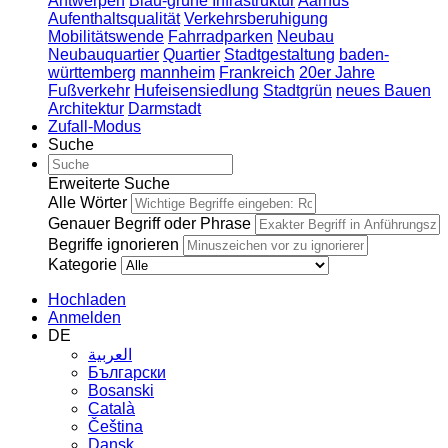
Antwerpen
Blau-grüne Infrastruktur
Aarhus
Aufenthaltsqualität
Verkehrsberuhigung
Mobilitätswende
Fahrradparken
Neubau
Neubauquartier
Quartier
Stadtgestaltung
baden-
württemberg
mannheim
Frankreich
20er Jahre
Fußverkehr
Hufeisensiedlung
Stadtgrün
neues Bauen
Architektur
Darmstadt
Zufall-Modus
Suche
Erweiterte Suche
Alle Wörter
Genauer Begriff oder Phrase
Begriffe ignorieren
Kategorie
Hochladen
Anmelden
DE
العربية
Български
Bosanski
Сatalà
Čeština
Dansk