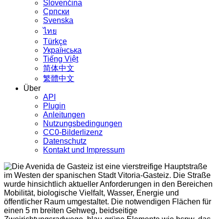
Slovenčina
Српски
Svenska
ไทย
Türkçe
Українська
Tiếng Việt
简体中文
繁體中文
Über
API
Plugin
Anleitungen
Nutzungsbedingungen
CC0-Bilderlizenz
Datenschutz
Kontakt und Impressum