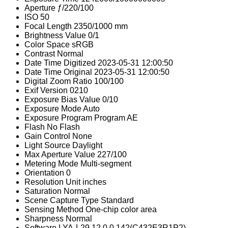
Aperture
ƒ/220/100
ISO
50
Focal Length
2350/1000 mm
Brightness Value
0/1
Color Space
sRGB
Contrast
Normal
Date Time Digitized
2023-05-31 12:00:50
Date Time Original
2023-05-31 12:00:50
Digital Zoom Ratio
100/100
Exif Version
0210
Exposure Bias Value
0/10
Exposure Mode
Auto
Exposure Program
Program AE
Flash
No Flash
Gain Control
None
Light Source
Daylight
Max Aperture Value
227/100
Metering Mode
Multi-segment
Orientation
0
Resolution Unit
inches
Saturation
Normal
Scene Capture Type
Standard
Sensing Method
One-chip color area
Sharpness
Normal
Software
LYA-L29 12.0.0.142(C432E3R1P2)