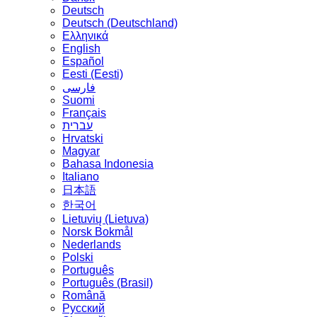
Deutsch
Deutsch (Deutschland)
Ελληνικά
English
Español
Eesti (Eesti)
فارسی
Suomi
Français
עברית
Hrvatski
Magyar
Bahasa Indonesia
Italiano
日本語
한국어
Lietuvių (Lietuva)
‪Norsk Bokmål‬
Nederlands
Polski
Português
Português (Brasil)
Română
Русский