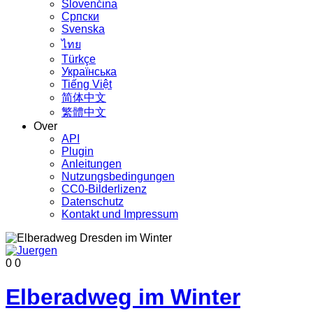
Slovenčina
Српски
Svenska
ไทย
Türkçe
Українська
Tiếng Việt
简体中文
繁體中文
Over
API
Plugin
Anleitungen
Nutzungsbedingungen
CC0-Bilderlizenz
Datenschutz
Kontakt und Impressum
0
0
Elberadweg im Winter