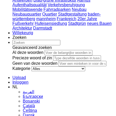
Antwerpen
Blau-grüne Infrastruktur
Aarhus
Aufenthaltsqualität
Verkehrsberuhigung
Mobilitätswende
Fahrradparken
Neubau
Neubauquartier
Quartier
Stadtgestaltung
baden-
württemberg
mannheim
Frankreich
20er Jahre
Fußverkehr
Hufeisensiedlung
Stadtgrün
neues Bauen
Architektur
Darmstadt
Willekeurig
Zoeken
Geavanceerd zoeken
Al deze woorden
Precieze woord of zin
Geen van deze woorden
Kategorie
Upload
Inloggen
NL
العربية
Български
Bosanski
Сatalà
Čeština
Dansk