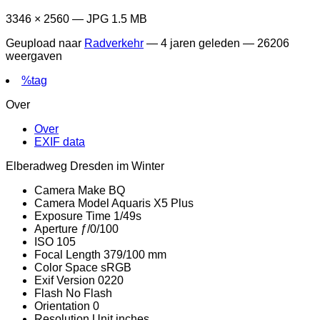
3346 × 2560 — JPG 1.5 MB
Geupload naar
Radverkehr
—
4 jaren geleden
— 26206
weergaven
%tag
Over
Over
EXIF data
Elberadweg Dresden im Winter
Camera Make
BQ
Camera Model
Aquaris X5 Plus
Exposure Time
1/49s
Aperture
ƒ/0/100
ISO
105
Focal Length
379/100 mm
Color Space
sRGB
Exif Version
0220
Flash
No Flash
Orientation
0
Resolution Unit
inches