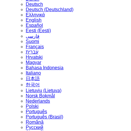
Deutsch
Deutsch (Deutschland)
Ελληνικά
English
Español
Eesti (Eesti)
فارسی
Suomi
Français
עברית
Hrvatski
Magyar
Bahasa Indonesia
Italiano
日本語
한국어
Lietuvių (Lietuva)
‪Norsk Bokmål‬
Nederlands
Polski
Português
Português (Brasil)
Română
Русский