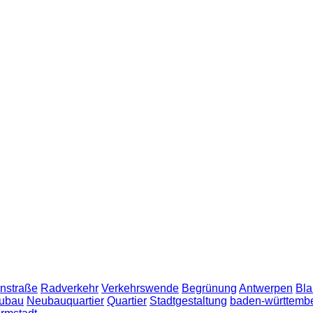
nstraße
Radverkehr
Verkehrswende
Begrünung
Antwerpen
Bla
ubau
Neubauquartier
Quartier
Stadtgestaltung
baden-württemb