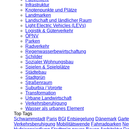
Infrastruktur
Knotenpunkte und Plätze
Landmarken
Landschaft und ländlicher Raum
Light Electric Vehicles (LEVs)
Logistik & Güterverkehr
ÖPNV
Parken
Radverkehr
Regenwasserbewirtschaftung
Schilder
Sozialer Wohnungsbau
Spielen & Spielplätze
Städtebau
Stadtgrün
Straßenraum
Suburbia / Vororte
Transformation
Urbane Landwirtschaft
Verkehrsberuhigung
Wasser als urbanes Element
Top Tags
Schwammstadt
Paris
BGI
Entsiegelung
Dänemark
Garte
Verkehrsberuhigung
Mobilitätswende
Fahrradparken
Ne