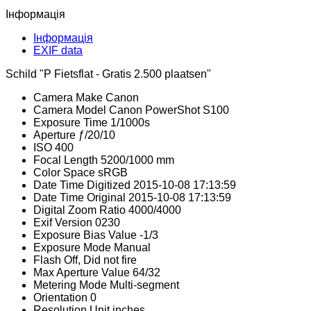
Інформація
Інформація
EXIF data
Schild "P Fietsflat - Gratis 2.500 plaatsen"
Camera Make
Canon
Camera Model
Canon PowerShot S100
Exposure Time
1/1000s
Aperture
ƒ/20/10
ISO
400
Focal Length
5200/1000 mm
Color Space
sRGB
Date Time Digitized
2015-10-08 17:13:59
Date Time Original
2015-10-08 17:13:59
Digital Zoom Ratio
4000/4000
Exif Version
0230
Exposure Bias Value
-1/3
Exposure Mode
Manual
Flash
Off, Did not fire
Max Aperture Value
64/32
Metering Mode
Multi-segment
Orientation
0
Resolution Unit
inches