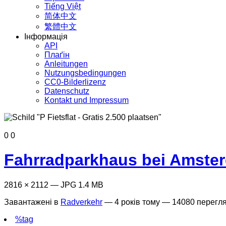
Tiếng Việt
简体中文
繁體中文
Інформація
API
Плаґін
Anleitungen
Nutzungsbedingungen
CC0-Bilderlizenz
Datenschutz
Kontakt und Impressum
0
0
Fahrradparkhaus bei Amster
2816 × 2112 — JPG 1.4 MB
Завантажені в
Radverkehr
—
4 років тому
— 14080 перегля
%tag