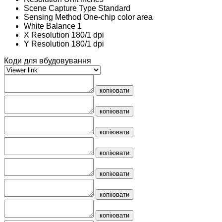
Scene Capture Type
Standard
Sensing Method
One-chip color area
White Balance
1
X Resolution
180/1 dpi
Y Resolution
180/1 dpi
Коди для вбудовування
копіювати
копіювати
копіювати
копіювати
копіювати
копіювати
копіювати