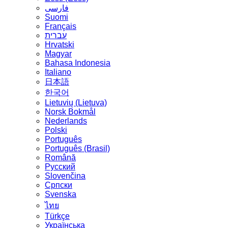
فارسی
Suomi
Français
עברית
Hrvatski
Magyar
Bahasa Indonesia
Italiano
日本語
한국어
Lietuvių (Lietuva)
‪Norsk Bokmål‬
Nederlands
Polski
Português
Português (Brasil)
Română
Русский
Slovenčina
Српски
Svenska
ไทย
Türkçe
Українська