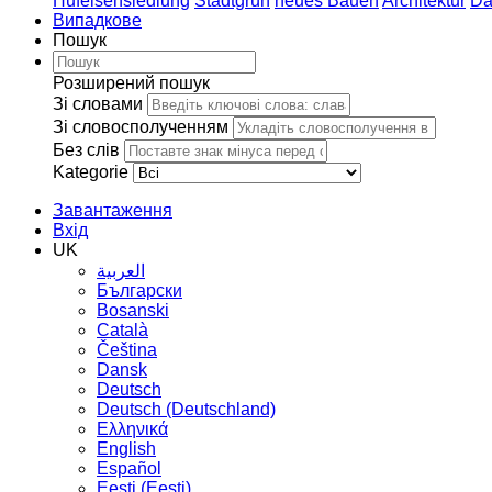
Hufeisensiedlung
Stadtgrün
neues Bauen
Architektur
Da
Випадкове
Пошук
Розширений пошук
Зі словами
Зі словосполученням
Без слів
Kategorie
Завантаження
Вхід
UK
العربية
Български
Bosanski
Сatalà
Čeština
Dansk
Deutsch
Deutsch (Deutschland)
Ελληνικά
English
Español
Eesti (Eesti)