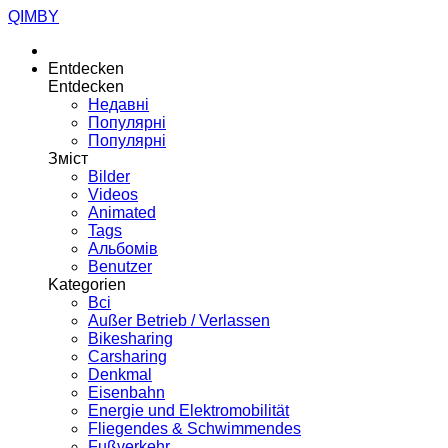
QIMBY
Entdecken
Entdecken
Недавні
Популярні
Популярні
Зміст
Bilder
Videos
Animated
Tags
Альбомів
Benutzer
Kategorien
Всі
Außer Betrieb / Verlassen
Bikesharing
Carsharing
Denkmal
Eisenbahn
Energie und Elektromobilität
Fliegendes & Schwimmendes
Fußverkehr