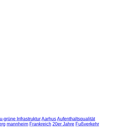
u-grüne Infrastruktur
Aarhus
Aufenthaltsqualität
erg
mannheim
Frankreich
20er Jahre
Fußverkehr