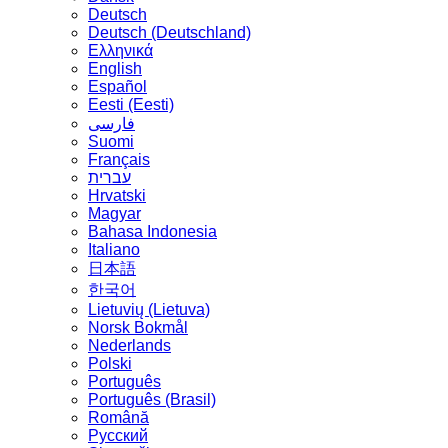
Deutsch
Deutsch (Deutschland)
Ελληνικά
English
Español
Eesti (Eesti)
فارسی
Suomi
Français
עברית
Hrvatski
Magyar
Bahasa Indonesia
Italiano
日本語
한국어
Lietuvių (Lietuva)
‪Norsk Bokmål‬
Nederlands
Polski
Português
Português (Brasil)
Română
Русский