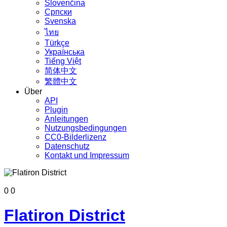
Slovenčina
Српски
Svenska
ไทย
Türkçe
Українська
Tiếng Việt
简体中文
繁體中文
Über
API
Plugin
Anleitungen
Nutzungsbedingungen
CC0-Bilderlizenz
Datenschutz
Kontakt und Impressum
0
0
Flatiron District