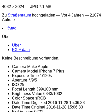
4032 × 3024 — JPG 7.1 MB
Zu
Straßenraum
hochgeladen —
Vor 4 Jahren
— 21074
Aufrufe
%tag
Über
Über
EXIF data
Keine Beschreibung vorhanden.
Camera Make
Apple
Camera Model
iPhone 7 Plus
Exposure Time
1/120s
Aperture
ƒ/9/5
ISO
25
Focal Length
399/100 mm
Brightness Value
6343/1032
Color Space
sRGB
Date Time Digitized
2016-11-28 15:06:33
Date Time Original
2016-11-28 15:06:33
Exif Version
0221