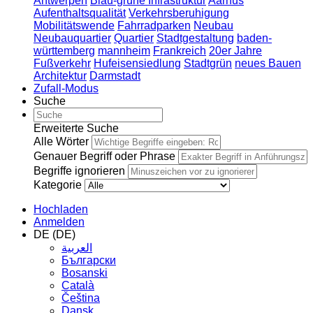
Antwerpen
Blau-grüne Infrastruktur
Aarhus
Aufenthaltsqualität
Verkehrsberuhigung
Mobilitätswende
Fahrradparken
Neubau
Neubauquartier
Quartier
Stadtgestaltung
baden-
württemberg
mannheim
Frankreich
20er Jahre
Fußverkehr
Hufeisensiedlung
Stadtgrün
neues Bauen
Architektur
Darmstadt
Zufall-Modus
Suche
Erweiterte Suche
Alle Wörter
Genauer Begriff oder Phrase
Begriffe ignorieren
Kategorie
Hochladen
Anmelden
DE (DE)
العربية
Български
Bosanski
Сatalà
Čeština
Dansk