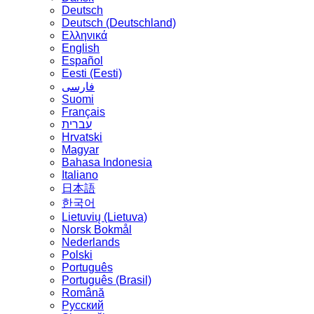
Deutsch
Deutsch (Deutschland)
Ελληνικά
English
Español
Eesti (Eesti)
فارسی
Suomi
Français
עברית
Hrvatski
Magyar
Bahasa Indonesia
Italiano
日本語
한국어
Lietuvių (Lietuva)
‪Norsk Bokmål‬
Nederlands
Polski
Português
Português (Brasil)
Română
Русский