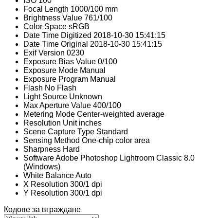
ISO
100
Focal Length
1000/100 mm
Brightness Value
761/100
Color Space
sRGB
Date Time Digitized
2018-10-30 15:41:15
Date Time Original
2018-10-30 15:41:15
Exif Version
0230
Exposure Bias Value
0/100
Exposure Mode
Manual
Exposure Program
Manual
Flash
No Flash
Light Source
Unknown
Max Aperture Value
400/100
Metering Mode
Center-weighted average
Resolution Unit
inches
Scene Capture Type
Standard
Sensing Method
One-chip color area
Sharpness
Hard
Software
Adobe Photoshop Lightroom Classic 8.0
(Windows)
White Balance
Auto
X Resolution
300/1 dpi
Y Resolution
300/1 dpi
Кодове за вграждане