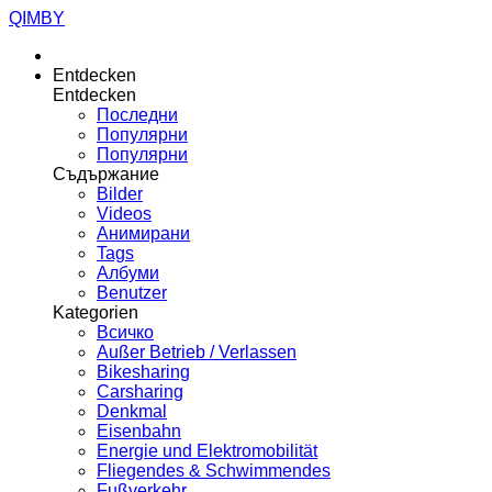
QIMBY
Entdecken
Entdecken
Последни
Популярни
Популярни
Съдържание
Bilder
Videos
Анимирани
Tags
Албуми
Benutzer
Kategorien
Всичко
Außer Betrieb / Verlassen
Bikesharing
Carsharing
Denkmal
Eisenbahn
Energie und Elektromobilität
Fliegendes & Schwimmendes
Fußverkehr