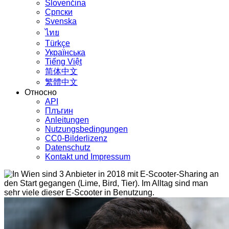
Slovenčina
Српски
Svenska
ไทย
Türkçe
Українська
Tiếng Việt
简体中文
繁體中文
Относно
API
Плъгин
Anleitungen
Nutzungsbedingungen
CC0-Bilderlizenz
Datenschutz
Kontakt und Impressum