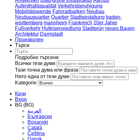
Antwerpen
Blau-grüne Infrastruktur
Aarhus
Aufenthaltsqualität
Verkehrsberuhigung
Mobilitätswende
Fahrradparken
Neubau
Neubauquartier
Quartier
Stadtgestaltung
baden-
württemberg
mannheim
Frankreich
20er Jahre
Fußverkehr
Hufeisensiedlung
Stadtgrün
neues Bauen
Architektur
Darmstadt
Произволен
Търси
Подробно търсене
Всички тези думи
Тази точна дума или фраза
Нито една от тези думи
Kategorie
Качи
Вход
BG (BG)
العربية
Български
Bosanski
Сatalà
Čeština
Dansk