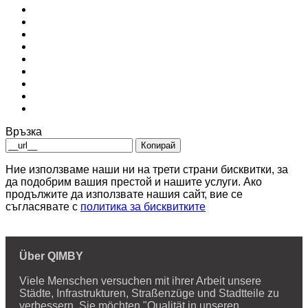
Връзка
Копирай
Ние използваме наши ни на трети страни бисквитки, за
да подобрим вашия престой и нашите услуги. Ако
продължите да използвате нашия сайт, вие се
съгласявате с
политика за бисквитките
Über QIMBY
Viele Menschen versuchen mit ihrer Arbeit unsere
Städte, Infrastrukturen, Straßenzüge und Stadtteile zu
verbessern. Sie möchten "Qualität in unseren