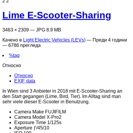
2
2
Lime E-Scooter-Sharing
3463 × 2309 — JPG 8.9 MB
Качено в
Light Electric Vehicles (LEVs)
—
Преди 4 години
— 6786 прегледа
%tag
Относно
Относно
EXIF data
In Wien sind 3 Anbieter in 2018 mit E-Scooter-Sharing an
den Start gegangen (Lime, Bird, Tier). Im Alltag sind man
sehr viele dieser E-Scooter in Benutzung.
Camera Make
FUJIFILM
Camera Model
X-Pro2
Exposure Time
1/125s
Aperture
ƒ/45/10