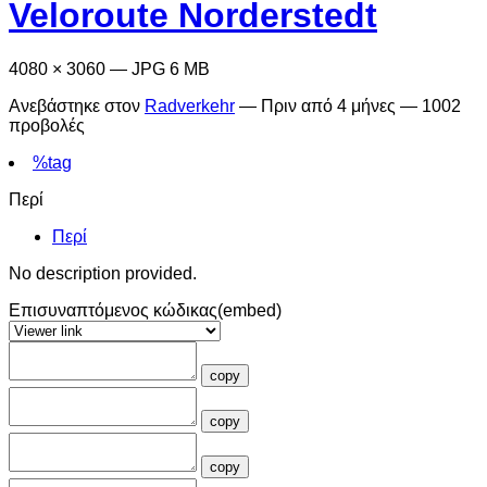
Veloroute Norderstedt
4080 × 3060 — JPG 6 MB
Ανεβάστηκε στον
Radverkehr
—
Πριν από 4 μήνες
— 1002
προβολές
%tag
Περί
Περί
No description provided.
Επισυναπτόμενος κώδικας(embed)
copy
copy
copy