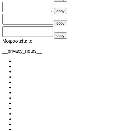
copy
copy
copy
Μοιραστείτε το
__privacy_notes__