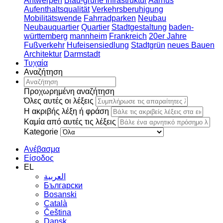
Antwerpen
Blau-grüne Infrastruktur
Aarhus
Aufenthaltsqualität
Verkehrsberuhigung
Mobilitätswende
Fahrradparken
Neubau
Neubauquartier
Quartier
Stadtgestaltung
baden-
württemberg
mannheim
Frankreich
20er Jahre
Fußverkehr
Hufeisensiedlung
Stadtgrün
neues Bauen
Architektur
Darmstadt
Τυχαία
Αναζήτηση
Προχωρημένη αναζήτηση
Όλες αυτές οι λέξεις
Η ακριβής λέξη ή φράση
Καμία από αυτές τις λέξεις
Kategorie
Ανέβασμα
Είσοδος
EL
العربية
Български
Bosanski
Сatalà
Čeština
Dansk