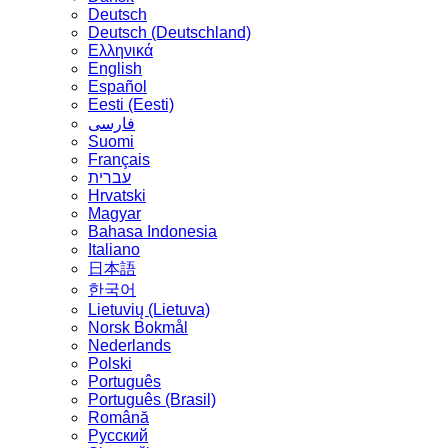
Deutsch
Deutsch (Deutschland)
Ελληνικά
English
Español
Eesti (Eesti)
فارسی
Suomi
Français
עברית
Hrvatski
Magyar
Bahasa Indonesia
Italiano
日本語
한국어
Lietuvių (Lietuva)
‪Norsk Bokmål‬
Nederlands
Polski
Português
Português (Brasil)
Română
Русский