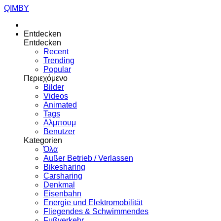
QIMBY
Entdecken
Entdecken
Recent
Trending
Popular
Περιεχόμενο
Bilder
Videos
Animated
Tags
Αλμπουμ
Benutzer
Kategorien
Όλα
Außer Betrieb / Verlassen
Bikesharing
Carsharing
Denkmal
Eisenbahn
Energie und Elektromobilität
Fliegendes & Schwimmendes
Fußverkehr