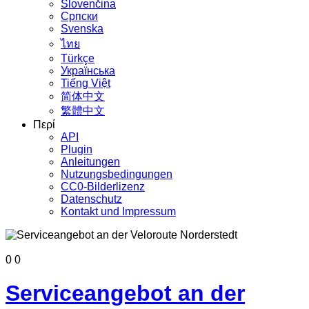
Slovenčina
Српски
Svenska
ไทย
Türkçe
Українська
Tiếng Việt
简体中文
繁體中文
Περί
API
Plugin
Anleitungen
Nutzungsbedingungen
CC0-Bilderlizenz
Datenschutz
Kontakt und Impressum
0
0
Serviceangebot an der