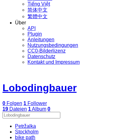
Tiếng Việt
简体中文
繁體中文
Über
API
Plugin
Anleitungen
Nutzungsbedingungen
CC0-Bilderlizenz
Datenschutz
Kontakt und Impressum
Lobodingbauer
0
Folgen
1
Follower
19
Dateien
1
Album
0
Petržalka
Stockholm
bike path