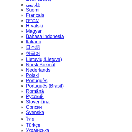
فارسی
Suomi
Français
עברית
Hrvatski
Magyar
Bahasa Indonesia
Italiano
日本語
한국어
Lietuvių (Lietuva)
‪Norsk Bokmål‬
Nederlands
Polski
Português
Português (Brasil)
Română
Русский
Slovenčina
Српски
Svenska
ไทย
Türkçe
Українська