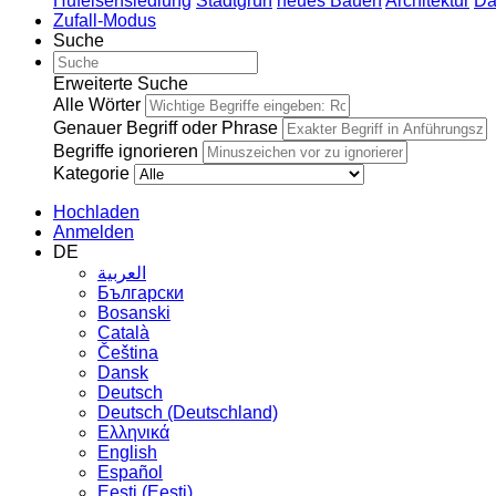
Hufeisensiedlung
Stadtgrün
neues Bauen
Architektur
Da
Zufall-Modus
Suche
Erweiterte Suche
Alle Wörter
Genauer Begriff oder Phrase
Begriffe ignorieren
Kategorie
Hochladen
Anmelden
DE
العربية
Български
Bosanski
Сatalà
Čeština
Dansk
Deutsch
Deutsch (Deutschland)
Ελληνικά
English
Español
Eesti (Eesti)