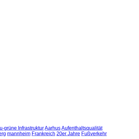
u-grüne Infrastruktur
Aarhus
Aufenthaltsqualität
erg
mannheim
Frankreich
20er Jahre
Fußverkehr