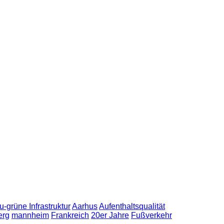
u-grüne Infrastruktur
Aarhus
Aufenthaltsqualität
erg
mannheim
Frankreich
20er Jahre
Fußverkehr