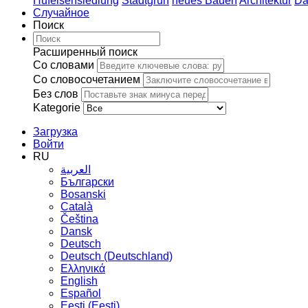
Hufeisensiedlung
Stadtgrün
neues Bauen
Architektur
Da
Случайное
Поиск
Расширенный поиск
Со словами
Со словосочетанием
Без слов
Kategorie
Загрузка
Войти
RU
العربية
Български
Bosanski
Сatalà
Čeština
Dansk
Deutsch
Deutsch (Deutschland)
Ελληνικά
English
Español
Eesti (Eesti)