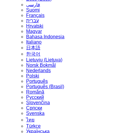
فارسی
Suomi
Français
עברית
Hrvatski
Magyar
Bahasa Indonesia
Italiano
日本語
한국어
Lietuvių (Lietuva)
‪Norsk Bokmål‬
Nederlands
Polski
Português
Português (Brasil)
Română
Русский
Slovenčina
Српски
Svenska
ไทย
Türkçe
Українська