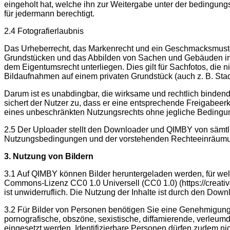
eingeholt hat, welche ihn zur Weitergabe unter der beding
für jedermann berechtigt.
2.4 Fotografierlaubnis
Das Urheberrecht, das Markenrecht und ein Geschmacksmuster
Grundstücken und das Abbilden von Sachen und Gebäuden in
dem Eigentumsrecht unterliegen. Dies gilt für Sachfotos, die 
Bildaufnahmen auf einem privaten Grundstück (auch z. B. Stad
Darum ist es unabdingbar, die wirksame und rechtlich binden
sichert der Nutzer zu, dass er eine entsprechende Freigabe
eines unbeschränkten Nutzungsrechts ohne jegliche Bedingun
2.5 Der Uploader stellt den Downloader und QIMBY von sämtlic
Nutzungsbedingungen und der vorstehenden Rechteeinräumung
3. Nutzung von Bildern
3.1 Auf QIMBY können Bilder heruntergeladen werden, für we
Commons-Lizenz CC0 1.0 Universell (CC0 1.0) (https://creati
ist unwiderruflich. Die Nutzung der Inhalte ist durch den 
3.2 Für Bilder von Personen benötigen Sie eine Genehmigung f
pornografische, obszöne, sexistische, diffamierende, verleumd
eingesetzt werden. Identifizierbare Personen dürfen zudem nicht 