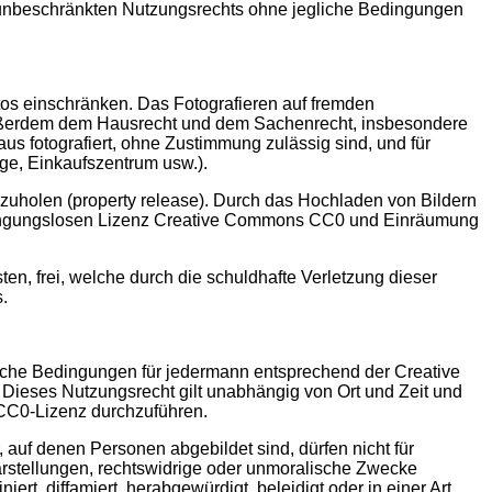
 unbeschränkten Nutzungsrechts ohne jegliche Bedingungen
os einschränken. Das Fotografieren auf fremden
ußerdem dem Hausrecht und dem Sachenrecht, insbesondere
aus fotografiert, ohne Zustimmung zulässig sind, und für
age, Einkaufszentrum usw.).
zuholen (property release). Durch das Hochladen von Bildern
 bedingungslosen Lizenz Creative Commons CC0 und Einräumung
en, frei, welche durch die schuldhafte Verletzung dieser
.
iche Bedingungen für jedermann entsprechend der Creative
Dieses Nutzungsrecht gilt unabhängig von Ort und Zeit und
 CC0-Lizenz durchzuführen.
auf denen Personen abgebildet sind, dürfen nicht für
Darstellungen, rechtswidrige oder unmoralische Zwecke
ert, diffamiert, herabgewürdigt, beleidigt oder in einer Art