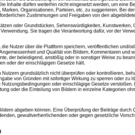
ie Inhalte dürfen weiterhin nicht eingesetzt werden, um eine B
, Marken, Organisationen, Parteien, etc. zu suggerieren. Bei d
 erforderlichen Zustimmungen und Freigaben von den abgebilde
 Plätzen oder Grundstücken, Sehenswürdigkeiten, Kunstwerken,
 Verwendung. Sie tragen die Verantwortung dafür, vor der Ver
 die Nutzer über die Plattform speichern, veröffentlichen und/o
t, Angemessenheit und Qualität von Bildern, Kommentaren und wei
e, der beleidigend, anstößig oder in sonstiger Weise zu beansta
n oder der einschlägigen Gesetze hält.
 Nutzern grundsätzlich nicht überprüfen oder kontrollieren, beh
e Angabe von Gründen mit sofortiger Wirkung zu sperren oder zu
 Nutzungsbedingungen oder einschlägige Gesetze verstoßen. Ebe
tung oder die Einteilung von Bildern in einzelne Kategorien o
ldern abgeben können. Eine Überprüfung der Beiträge durch QI
enden, gewaltverherrlichenden oder gegen gesetzliche Vorschri
g