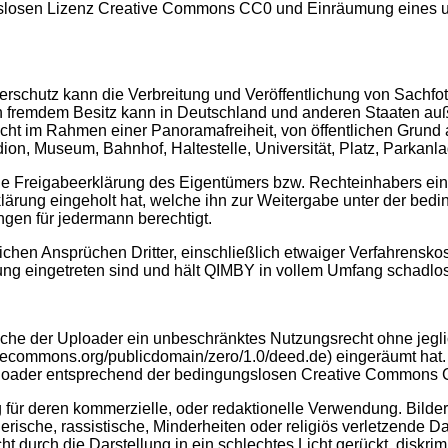
ungslosen Lizenz Creative Commons CC0 und Einräumung eines
schutz kann die Verbreitung und Veröffentlichung von Sachfot
 fremdem Besitz kann in Deutschland und anderen Staaten a
nicht im Rahmen einer Panoramafreiheit, von öffentlichen Grund 
ion, Museum, Bahnhof, Haltestelle, Universität, Platz, Parkanl
de Freigabeerklärung des Eigentümers bzw. Rechteinhabers ein
erklärung eingeholt hat, welche ihn zur Weitergabe unter der
gen für jedermann berechtigt.
hen Ansprüchen Dritter, einschließlich etwaiger Verfahrenskost
 eingetreten sind und hält QIMBY in vollem Umfang schadlos
lche der Uploader ein unbeschränktes Nutzungsrecht ohne jegl
vecommons.org/publicdomain/zero/1.0/deed.de) eingeräumt hat. 
Downloader entsprechend der bedingungslosen Creative Commons
ür deren kommerzielle, oder redaktionelle Verwendung. Bilder, 
erische, rassistische, Minderheiten oder religiös verletzende 
durch die Darstellung in ein schlechtes Licht gerückt, diskrimini