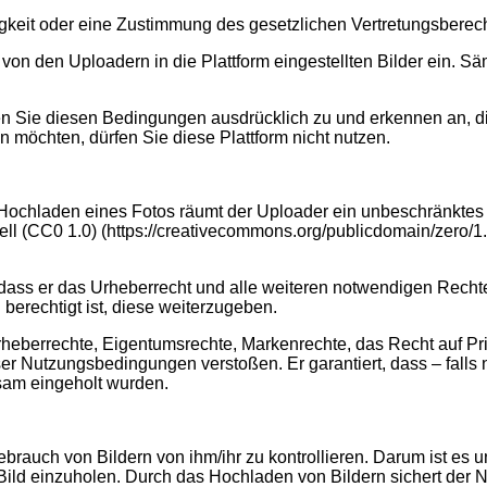
igkeit oder eine Zustimmung des gesetzlichen Vertretungsberech
on den Uploadern in die Plattform eingestellten Bilder ein. S
men Sie diesen Bedingungen ausdrücklich zu und erkennen an,
möchten, dürfen Sie diese Plattform nicht nutzen.
Hochladen eines Fotos räumt der Uploader ein unbeschränktes
 (CC0 1.0) (https://creativecommons.org/publicdomain/zero/1.0
ass er das Urheberrecht und alle weiteren notwendigen Rechte a
 berechtigt ist, diese weiterzugeben.
Urheberrechte, Eigentumsrechte, Markenrechte, das Recht auf P
eser Nutzungsbedingungen verstoßen. Er garantiert, dass – falls
sam eingeholt wurden.
brauch von Bildern von ihm/ihr zu kontrollieren. Darum ist es 
ild einzuholen. Durch das Hochladen von Bildern sichert der N