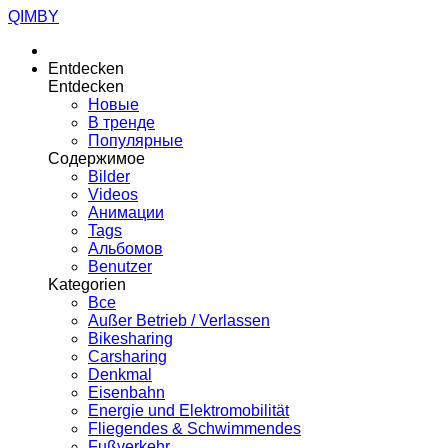
QIMBY
Entdecken
Entdecken
Новые
В тренде
Популярные
Содержимое
Bilder
Videos
Анимации
Tags
Альбомов
Benutzer
Kategorien
Все
Außer Betrieb / Verlassen
Bikesharing
Carsharing
Denkmal
Eisenbahn
Energie und Elektromobilität
Fliegendes & Schwimmendes
Fußverkehr