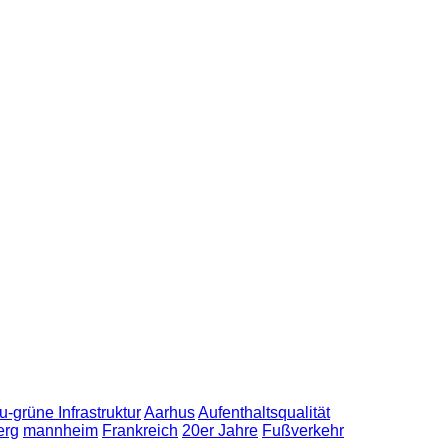
u-grüne Infrastruktur
Aarhus
Aufenthaltsqualität
erg
mannheim
Frankreich
20er Jahre
Fußverkehr