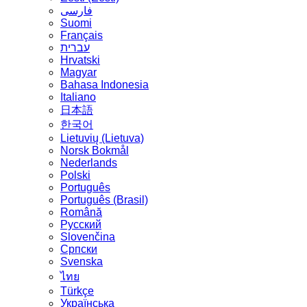
فارسی
Suomi
Français
עברית
Hrvatski
Magyar
Bahasa Indonesia
Italiano
日本語
한국어
Lietuvių (Lietuva)
‪Norsk Bokmål‬
Nederlands
Polski
Português
Português (Brasil)
Română
Русский
Slovenčina
Српски
Svenska
ไทย
Türkçe
Українська