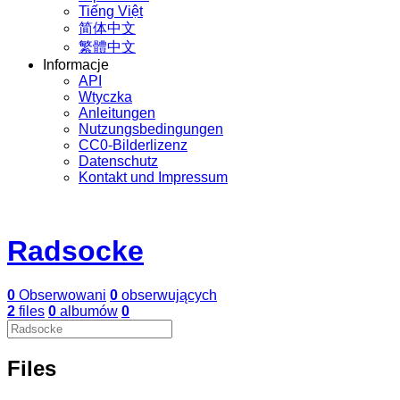
Tiếng Việt
简体中文
繁體中文
Informacje
API
Wtyczka
Anleitungen
Nutzungsbedingungen
CC0-Bilderlizenz
Datenschutz
Kontakt und Impressum
Radsocke
0
Obserwowani
0
obserwujących
2
files
0
albumów
0
Files