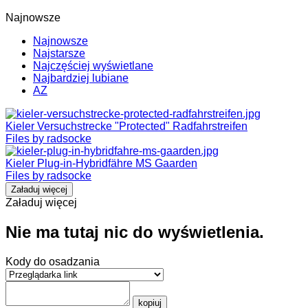
Najnowsze
Najnowsze
Najstarsze
Najczęściej wyświetlane
Najbardziej lubiane
AZ
Kieler Versuchstrecke "Protected" Radfahrstreifen
Files by radsocke
Kieler Plug-in-Hybridfähre MS Gaarden
Files by radsocke
Załaduj więcej
Załaduj więcej
Nie ma tutaj nic do wyświetlenia.
Kody do osadzania
kopiuj