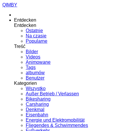
QIMBY
Entdecken
Entdecken
Ostatnie
Na czasie
Popularne
Treść
Bilder
Videos
Animowane
Tags
albumów
Benutzer
Kategorien
Wszystko
Außer Betrieb / Verlassen
Bikesharing
Carsharing
Denkmal
Eisenbahn
Energie und Elektromobilität
Fliegendes & Schwimmendes
Fußverkehr