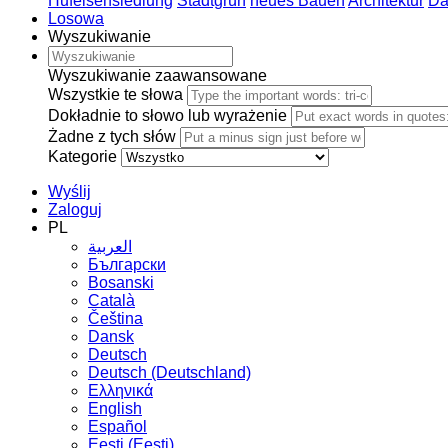
Hufeisensiedlung
Stadtgrün
neues Bauen
Architektur
Da
Losowa
Wyszukiwanie
Wyszukiwanie zaawansowane
Wszystkie te słowa
Dokładnie to słowo lub wyrażenie
Żadne z tych słów
Kategorie
Wyślij
Zaloguj
PL
العربية
Български
Bosanski
Сatalà
Čeština
Dansk
Deutsch
Deutsch (Deutschland)
Ελληνικά
English
Español
Eesti (Eesti)