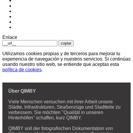
Enlace
copiar
Utilizamos cookies propias y de terceros para mejorar tu
experiencia de navegación y nuestros servicios. Si continúas
usando nuestro sitio web, se entiende que aceptas esta
política de cookies
.
Über QIMBY
Viele Menschen versuchen mit ihrer Arbeit unsere
Städte, Infrastrukturen, Straßenzüge und Stadtteile zu
verbessern. Sie möchten "Qualität in unseren
Hinterhöfen" schaffen, kurz QIMBY.
QIMBY soll der fotografischen Dokumentation von