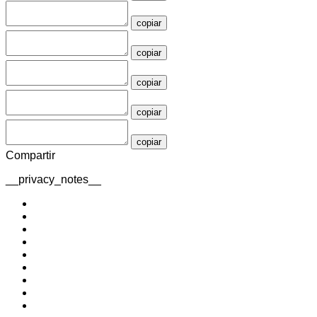
copiar
copiar
copiar
copiar
copiar
Compartir
__privacy_notes__