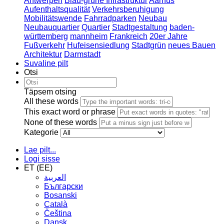
Antwerpen
Blau-grüne Infrastruktur
Aarhus
Aufenthaltsqualität
Verkehrsberuhigung
Mobilitätswende
Fahrradparken
Neubau
Neubauquartier
Quartier
Stadtgestaltung
baden-
württemberg
mannheim
Frankreich
20er Jahre
Fußverkehr
Hufeisensiedlung
Stadtgrün
neues Bauen
Architektur
Darmstadt
Suvaline pilt
Otsi
Täpsem otsing
All these words
This exact word or phrase
None of these words
Kategorie
Lae pilt...
Logi sisse
ET (EE)
العربية
Български
Bosanski
Сatalà
Čeština
Dansk