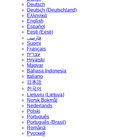
Deutsch
Deutsch (Deutschland)
Ελληνικά
English
Español
Eesti (Eesti)
فارسی
Suomi
Français
עברית
Hrvatski
Magyar
Bahasa Indonesia
Italiano
日本語
한국어
Lietuvių (Lietuva)
‪Norsk Bokmål‬
Nederlands
Polski
Português
Português (Brasil)
Română
Русский