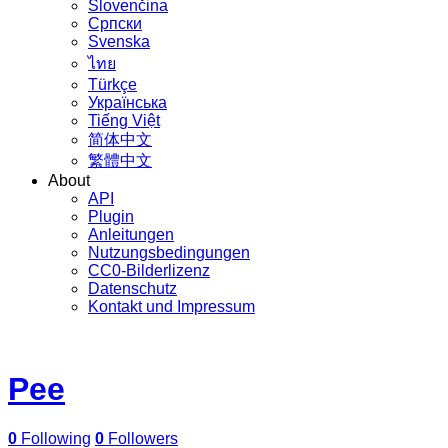
Slovenčina
Српски
Svenska
ไทย
Türkçe
Українська
Tiếng Việt
简体中文
繁體中文
About
API
Plugin
Anleitungen
Nutzungsbedingungen
CC0-Bilderlizenz
Datenschutz
Kontakt und Impressum
Pee
0
Following
0
Followers