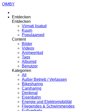
QIMBY
Entdecken
Entdecken
Viimati lisatud
Kuum
Populaarsed
Content
Bilder
Videos
Animeeritud
Tags
Albumid
Benutzer
Kategorien
All
Außer Betrieb / Verlassen
Bikesharing
Carsharing
Denkmal
Eisenbahn
Energie und Elektromobilität
Fliegendes & Schwimmendes
Fußverkehr