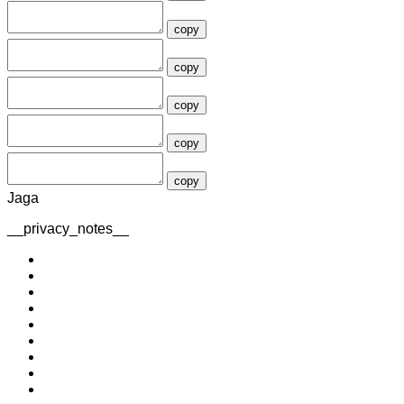
copy
copy
copy
copy
copy
Jaga
__privacy_notes__