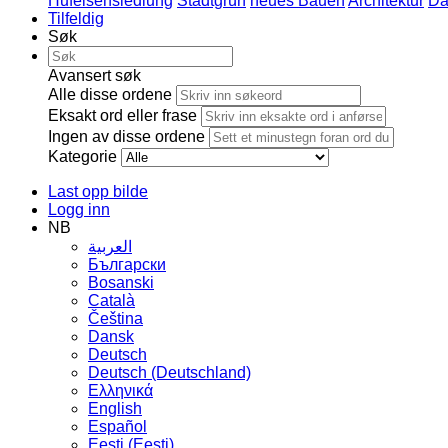
Hufeisensiedlung
Stadtgrün
neues Bauen
Architektur
Da
Tilfeldig
Søk
Avansert søk
Alle disse ordene
Eksakt ord eller frase
Ingen av disse ordene
Kategorie
Last opp bilde
Logg inn
NB
العربية
Български
Bosanski
Сatalà
Čeština
Dansk
Deutsch
Deutsch (Deutschland)
Ελληνικά
English
Español
Eesti (Eesti)