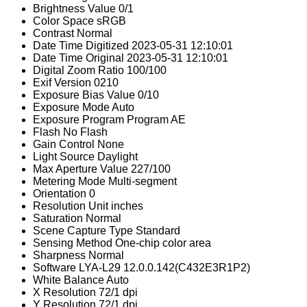
Brightness Value
0/1
Color Space
sRGB
Contrast
Normal
Date Time Digitized
2023-05-31 12:10:01
Date Time Original
2023-05-31 12:10:01
Digital Zoom Ratio
100/100
Exif Version
0210
Exposure Bias Value
0/10
Exposure Mode
Auto
Exposure Program
Program AE
Flash
No Flash
Gain Control
None
Light Source
Daylight
Max Aperture Value
227/100
Metering Mode
Multi-segment
Orientation
0
Resolution Unit
inches
Saturation
Normal
Scene Capture Type
Standard
Sensing Method
One-chip color area
Sharpness
Normal
Software
LYA-L29 12.0.0.142(C432E3R1P2)
White Balance
Auto
X Resolution
72/1 dpi
Y Resolution
72/1 dpi