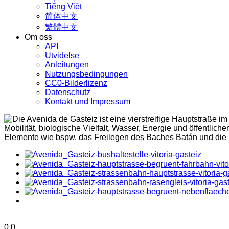
Tiếng Việt
简体中文
繁體中文
Om oss
API
Utvidelse
Anleitungen
Nutzungsbedingungen
CC0-Bilderlizenz
Datenschutz
Kontakt und Impressum
0
0