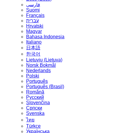
فارسی
Suomi
Français
עברית
Hrvatski
Magyar
Bahasa Indonesia
Italiano
日本語
한국어
Lietuvių (Lietuva)
‪Norsk Bokmål‬
Nederlands
Polski
Português
Português (Brasil)
Română
Русский
Slovenčina
Српски
Svenska
ไทย
Türkçe
Українська