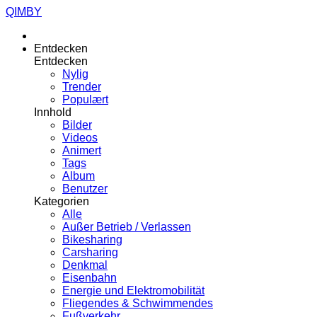
QIMBY
Entdecken
Entdecken
Nylig
Trender
Populært
Innhold
Bilder
Videos
Animert
Tags
Album
Benutzer
Kategorien
Alle
Außer Betrieb / Verlassen
Bikesharing
Carsharing
Denkmal
Eisenbahn
Energie und Elektromobilität
Fliegendes & Schwimmendes
Fußverkehr