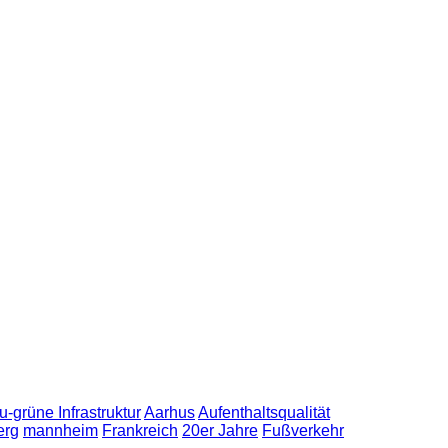
u-grüne Infrastruktur
Aarhus
Aufenthaltsqualität
erg
mannheim
Frankreich
20er Jahre
Fußverkehr