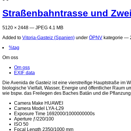
Straßenbahntrasse und Zwei
5120 × 2448 — JPEG 4.1 MB
Added to
Vitoria-Gasteiz (Spanien)
under
ÖPNV
kategorie —
%tag
Om oss
Om oss
EXIF data
Die Avenida de Gasteiz ist eine vierstreifige Hauptstraße im W
biologische Vielfalt, Wasser, Energie und öffentlicher Raum 
wie bspw. das Freilegen des Baches Batán und die Pflanzu
Camera Make
HUAWEI
Camera Model
LYA-L29
Exposure Time
1692000/1000000000s
Aperture
ƒ/220/100
ISO
50
Focal Length
2350/1000 mm